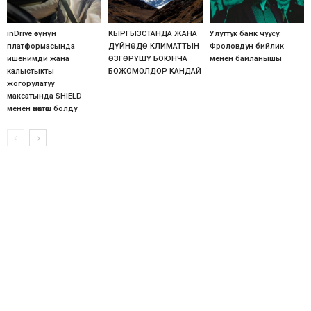
inDrive өзүнүн
КЫРГЫЗСТАНДА ЖАНА
Улуттук банк чуусу:
платформасында
ДҮЙНӨДӨ КЛИМАТТЫН
Фроловдун бийлик
ишенимди жана
ӨЗГӨРҮШҮ БОЮНЧА
менен байланышы
калыстыкты
БОЖОМОЛДОР КАНДАЙ
жогорулатуу
максатында SHIELD
менен өнөктөш болду