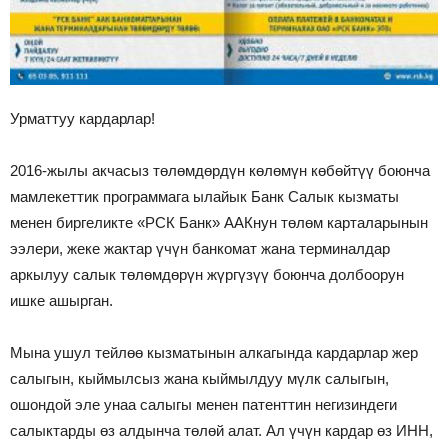
Урматтуу кардарлар!
2016-жылы акчасыз төлөмдөрдүн көлөмүн көбөйтүү боюнча
мамлекеттик программага ылайык Банк Салык кызматы
менен биргеликте «РСК Банк» ААКнун төлөм карталарынын
ээлери, жеке жактар үчүн банкомат жана терминалдар
аркылуу салык төлөмдөрүн жүргүзүү боюнча долбоорун
ишке ашырган.
Мына ушул тейлөө кызматынын алкагында кардарлар жер
салыгын, кыймылсыз жана кыймылдуу мүлк салыгын,
ошондой эле унаа салыгы менен патенттин негизиндеги
салыктарды өз алдынча төлөй алат. Ал үчүн кардар өз ИНН,