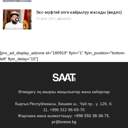
Экс-муфтий элге кайрылуу жасады (видео)
15-фев. 2021, дүйшөмбү
[pro_ad_display_adzone id="180919" flyin="1" flyin_position="bottom-
left" flyin_delay="15"]
Өлкөдөгү эң акыркы жаңылыктар жана кабарлар
Кыргыз Республикасы, Бишкек ш., Чүй пр., ү. 126, б.
11, +996 312 98-69-70
Жарнама жана кызматташуу:
+996 550 38-38-75
,
pr@knews.kg