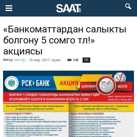
«Банкоматтардан салыкты
болгону 5 сомго төлө!»
акциясы
Автор
saat.kg
-
10-мар. 2017, жума
348
PR