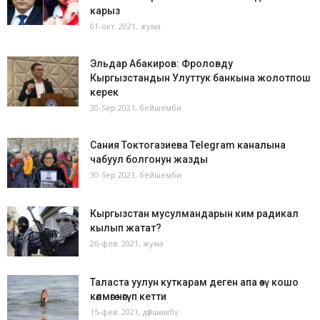
карыз
01-окт. 2021, жума
Эльдар Абакиров: Фроловду
Кыргызстандын Улуттук банкына жолотпош
керек
30-Sep 2021, бейшемби
Сания Токтогазиева Telegram каналына
чабуул болгонун жазды
30-Sep 2021, бейшемби
Кыргызстан мусулмандарын ким радикал
кылып жатат?
26-фев. 2021, жума
Таласта уулун куткарам деген апа өзү кошо
көлмөгө чөгүп кетти
15-фев. 2021, дүйшөмбү