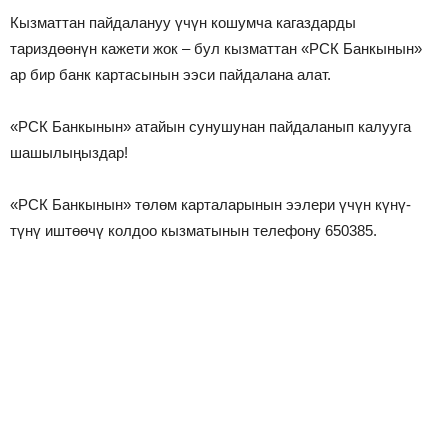
Кызматтан пайдалануу үчүн кошумча кагаздарды
тариздөөнүн кажети жок – бул кызматтан «РСК Банкынын»
ар бир банк картасынын ээси пайдалана алат.
«РСК Банкынын» атайын сунушунан пайдаланып калууга
шашылыңыздар!
«РСК Банкынын» төлөм карталарынын ээлери үчүн күнү-
түнү иштөөчү колдоо кызматынын телефону 650385.