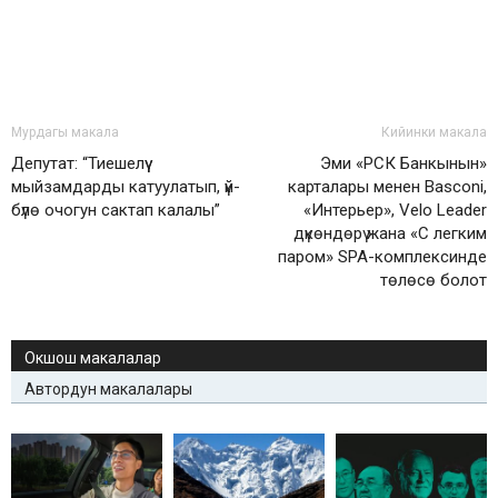
Мурдагы макала
Кийинки макала
Депутат: “Тиешелүү
Эми «РСК Банкынын»
мыйзамдарды катуулатып, үй-
карталары менен Basconi,
бүлө очогун сактап калалы”
«Интерьер», Velo Leader
дүкөндөрү жана «С легким
паром» SPA-комплексинде
төлөсө болот
Окшош макалалар
Автордун макалалары