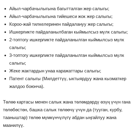
Айыл-чарбачылыгына багытталган жер салыгы;
Айыл-чарбачылыгына тийешеси жок жер салыгы;
Короо-жай тилкелеринен пайдалануу жер салыгы;
Ишкерликте пайдаланылбаган кыймылсыз мүлк салыгы;
2-топтогу ишкерликте пайдаланылган кыймылсыз мүлк
салыгы;
3-топтогу ишкерликте пайдаланылган кыймылсыз мүлк
салыгы;
Жеке жактардын унаа каражаттары салыгы;
Патент салыгы (Милдеттүү, ыктыярдуу жана кызматкер
жалдоо боюнча).
Төлөө картасы менен салык жана төлөмдөрдү өзүң үчүн гана
төлөбөстөн, башка салык төлөөчү үчүн да (тууган, курбу,
тааныштар) төлөө мүмкүнчүлүгү абдан ыңгайлуу жана
маанилүү.