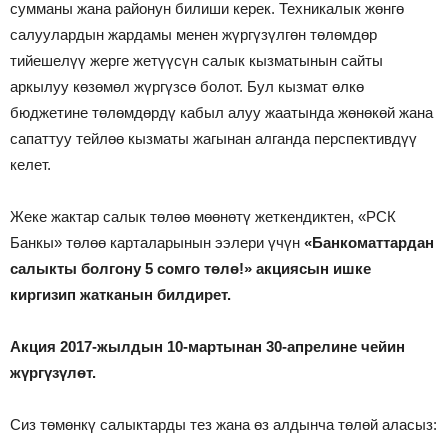
сумманы жана районун билиши керек. Техникалык жөнгө
салуулардын жардамы менен жүргүзүлгөн төлөмдөр
тийешелүү жерге жетүүсүн салык кызматынын сайты
аркылуу көзөмөл жүргүзсө болот. Бул кызмат өлкө
бюджетине төлөмдөрдү кабыл алуу жаатында жөнөкөй жана
сапаттуу тейлөө кызматы жагынан алганда перспективдүү
келет.
Жеке жактар салык төлөө мөөнөтү жеткендиктен, «РСК
Банкы» төлөө карталарынын ээлери үчүн
«Банкоматтардан
салыкты болгону 5 сомго т
өлө!» акциясын ишке
киргизип жатканын билдирет.
Акция 2017-жылдын 10-мартынан 30-апрелине чейин
ж
үргүзүлөт
.
Сиз төмөнкү салыктарды тез жана өз алдынча төлөй аласыз: