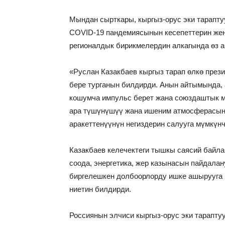
Мындан сырткары, кыргыз-орус эки тарапту
COVID-19 пандемиясынын кесепеттерин жең
регионалдык бирикмелердин алкагында өз 
«Руслан Казакбаев кыргыз тарап өлкө прези
бере турганын билдирди. Анын айтымында, 
кошумча импульс берет жана союздаштык м
ара түшүнүшүү жана ишеним атмосферасын
аракеттенүүнүн негиздерин салууга мүмкүн
Казакбаев келечектеги тышкы саясий байла
соода, энергетика, жер казынасын пайдала
биргелешкен долбоорлорду ишке ашырууга 
ниетин билдирди.
Россиянын элчиси кыргыз-орус эки тарапту