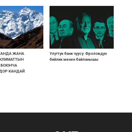
ТАНДА ЖАНА
Улуттук банк чуусу: Фроловдун
 КЛИМАТТЫН
бийлик менен байланышы
 БОЮНЧА
ДОР КАНДАЙ