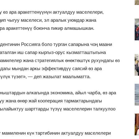
у өз ара аракеттенүүнүн актуалдуу маселелери,
ип чыгуу маселеси, эл аралык уюмдар жана
ара аракеттенүү боюнча пикир алмашышкан.
дентинин Россияга боло турган сапарына чоң маани
аталган иш сапар кыргыз-орус кызматташтыгына
амилелер жана стратегиялык өнөктөштүк рухундагы өз
дагы мындан аркы эффективдүү саясий өз ара
чүлүк түзөт», — деп жазылат маалыматта.
ныштардын алкагында экономика, айыл чарба, өз ара
нуу жана өнөр жай кооперация тармактарындагы
ылайыктуу шарттарды түзүү маселелерин талкуулоо
у мамиленин күн тартибинин актуалдуу маселелери