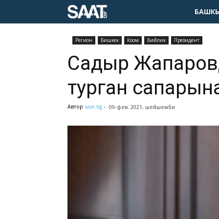
БАШКЫ
Pегион
Бишкек
Коом
Бийлик
Президент
Садыр Жапаров
турган сапарына
Автор
saat.kg
-
09-фев. 2021, шейшемби