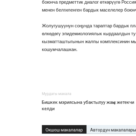
боюнча предметтик диалог өткөрүүгө Росси
менен белгиленген бардык маселелер боюн
Жолугушуунун соңунда тараптар бардык пл
өлкөдөгү эпидемиологиялык кырдаалдын ту
кызматташтыгынын жалпы комплексинин мы
кошумчалашкан.
Мурдагы макала
Бишкек мэриясына убактылуу жаңы жетекчи
келди
Окшош макалалар
Автордун макалалары