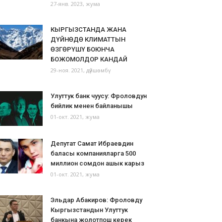
27-янв. 2023, жума
КЫРГЫЗСТАНДА ЖАНА
ДҮЙНӨДӨ КЛИМАТТЫН
ӨЗГӨРҮШҮ БОЮНЧА
БОЖОМОЛДОР КАНДАЙ
29-ноя. 2021, дүйшөмбү
Улуттук банк чуусу: Фроловдун
бийлик менен байланышы
01-окт. 2021, жума
Депутат Самат Ибраевдин
баласы компанияларга 500
миллион сомдон ашык карыз
01-окт. 2021, жума
Эльдар Абакиров: Фроловду
Кыргызстандын Улуттук
банкына жолотпош керек