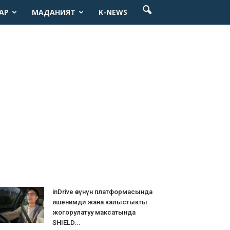
АР
МАДАНИЯТ
K-NEWS
inDrive өзүнүн платформасында
ишенимди жана калыстыкты
жогорулатуу максатында
SHIELD...