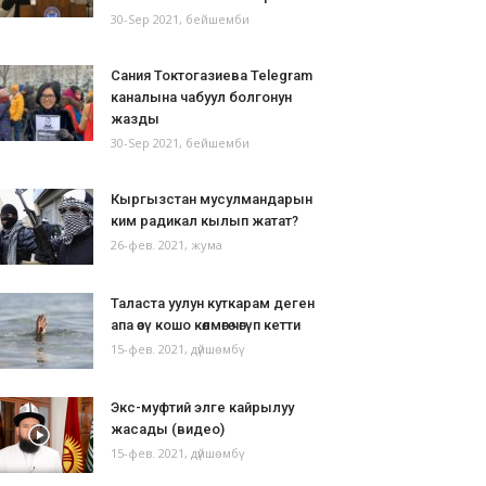
30-Sep 2021, бейшемби
Сания Токтогазиева Telegram
каналына чабуул болгонун
жазды
30-Sep 2021, бейшемби
Кыргызстан мусулмандарын
ким радикал кылып жатат?
26-фев. 2021, жума
Таласта уулун куткарам деген
апа өзү кошо көлмөгө чөгүп кетти
15-фев. 2021, дүйшөмбү
Экс-муфтий элге кайрылуу
жасады (видео)
15-фев. 2021, дүйшөмбү