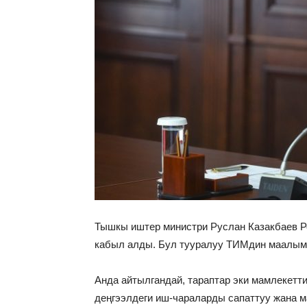
Тышкы иштер министри Руслан Казакбаев Р
кабыл алды. Бул тууралуу ТИМдин маалым
Анда айтылгандай, тараптар эки мамлекетти
деңгээлдеги иш-чараларды сапаттуу жана м