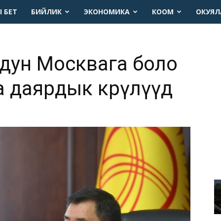
 БЕТ
БИЙЛИК
ЭКОНОМИКА
КООМ
ОКУЯЛ
дун Москвага боло
 даярдык көрүлүүдө