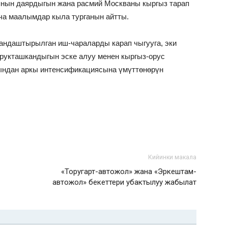
янын даярдыгын жана расмий Москваны кыргыз тарап
ча маалымдар кыла турганын айтты.
андаштырылган иш-чараларды карап чыгууга, эки
рукташкандыгын эске алуу менен кыргыз-орус
ндан аркы интенсификациясына үмүттөнөрүн
Кийинки макала
«Торугарт-автожол» жана «Эркештам-
автожол» бекеттери убактылуу жабылат