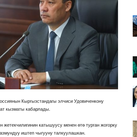
оссиянын Кыргызстандагы элчиси Удовиченкону
ат кызматы кабарлады.
н жетекчилигинин катышуусу менен өтө турган жогорку
азмундуу иштеп чыгууну талкуулашкан.