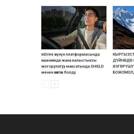
inDrive өзүнүн платформасында
КЫРГЫЗС
ишенимди жана калыстыкты
ДҮЙНӨДӨ
жогорулатуу максатында SHIELD
ӨЗГӨРҮШҮ
менен өнөктөш болду
БОЖОМОЛ