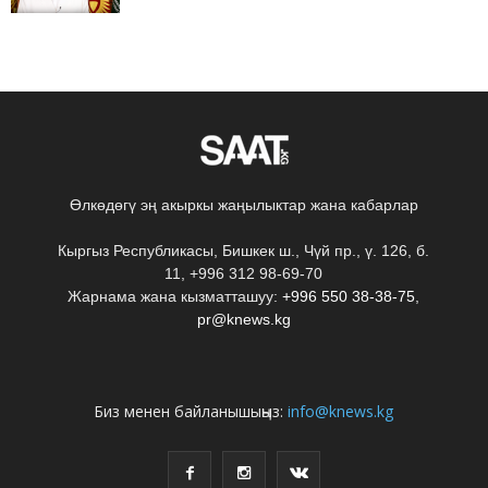
Өлкөдөгү эң акыркы жаңылыктар жана кабарлар
Кыргыз Республикасы, Бишкек ш., Чүй пр., ү. 126, б.
11, +996 312 98-69-70
Жарнама жана кызматташуу:
+996 550 38-38-75
,
pr@knews.kg
Биз менен байланышыңыз:
info@knews.kg