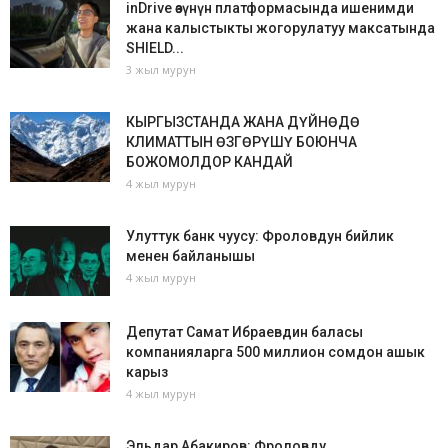
inDrive өзүнүн платформасында ишенимди
жана калыстыкты жогорулатуу максатында
SHIELD...
3 жыл мурун
КЫРГЫЗСТАНДА ЖАНА ДҮЙНӨДӨ
КЛИМАТТЫН ӨЗГӨРҮШҮ БОЮНЧА
БОЖОМОЛДОР КАНДАЙ
4 жыл мурун
Улуттук банк чуусу: Фроловдун бийлик
менен байланышы
4 жыл мурун
Депутат Самат Ибраевдин баласы
компанияларга 500 миллион сомдон ашык
карыз
4 жыл мурун
Эльдар Абакиров: Фроловду