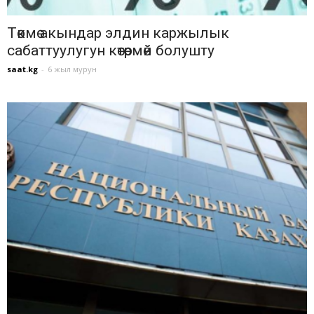
Төкмө акындар элдин каржылык
сабаттуулугун көтөрмөй болушту
saat.kg
-
6 жыл мурун