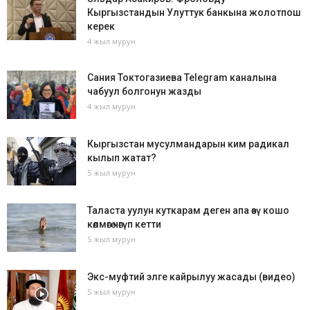
Кыргызстандын Улуттук банкына жолотпош
керек
4 жыл мурун
Сания Токтогазиева Telegram каналына
чабуул болгонун жазды
4 жыл мурун
Кыргызстан мусулмандарын ким радикал
кылып жатат?
5 жыл мурун
Таласта уулун куткарам деген апа өзү кошо
көлмөгө чөгүп кетти
5 жыл мурун
Экс-муфтий элге кайрылуу жасады (видео)
5 жыл мурун