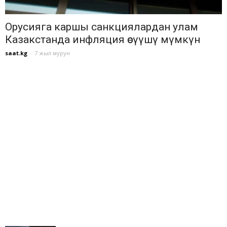
Орусияга каршы санкциялардан улам
Казакстанда инфляция өсүүшү мүмкүн
saat.kg
-
7 жыл мурун