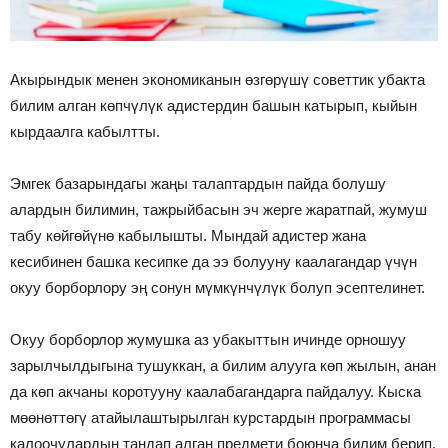
Акырындык менен экономиканын өзгөрүшү советтик убакта
билим алган көпчүлүк адистердин башын катырып, кыйын
кырдаалга кабылтты.
Эмгек базарындагы жаңы талаптардын пайда болушу
алардын билимин, тажрыйбасын эч жерге жаратпай, жумуш
табу көйгөйүнө кабылышты. Мындай адистер жана
кесибинен башка кесипке да ээ болууну каалагандар үчүн
окуу борборлору эң сонун мүмкүнчүлүк болуп эсептелинет.
Окуу борборлор жумушка аз убакыттын ичинде орношуу
зарылчылдыгына тушуккан, а билим алууга көп жылын, анан
да көп акчаны коротууну каалабагандарга пайдалуу. Кыска
мөөнөттөгү атайылаштырылган курстардын программасы
калоочулардын тандап алган предмети боюнча билим берип,