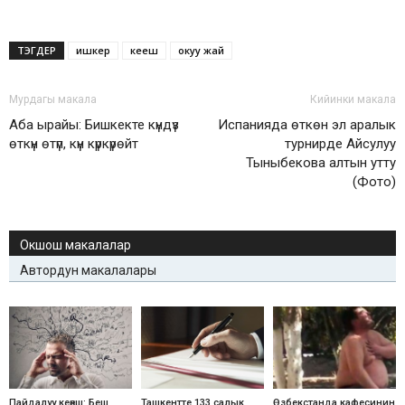
ТЭГДЕР
ишкер
кеӊеш
окуу жай
Мурдагы макала
Кийинки макала
Аба ырайы: Бишкекте күндүз
Испанияда өткөн эл аралык
өткүн өтүп, күн күркүрөйт
турнирде Айсулуу
Тыныбекова алтын утту
(Фото)
Окшош макалалар
Автордун макалалары
Пайдалуу кеӊеш: Беш
Ташкентте 133 салык
Өзбекстанда кафесинин