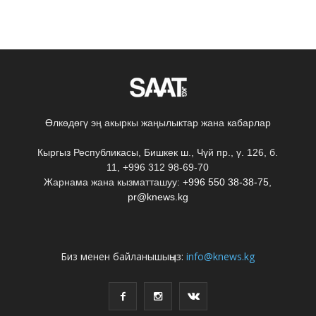
Өлкөдөгү эң акыркы жаңылыктар жана кабарлар
Кыргыз Республикасы, Бишкек ш., Чүй пр., ү. 126, б.
11, +996 312 98-69-70
Жарнама жана кызматташуу:
+996 550 38-38-75
,
pr@knews.kg
Биз менен байланышыңыз:
info@knews.kg