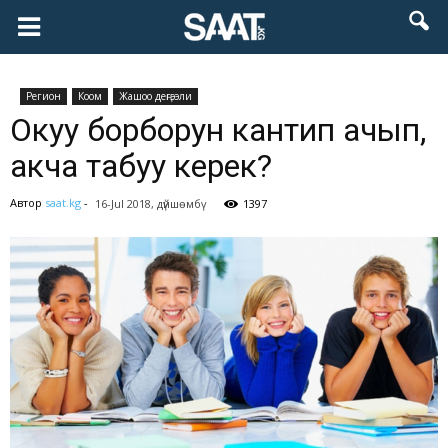
Pегион
Коом
Жашоо деңгээли
Окуу борборун кантип ачып,
акча табуу керек?
Автор
saat.kg
-
16-Jul 2018, дүйшөмбү
1397