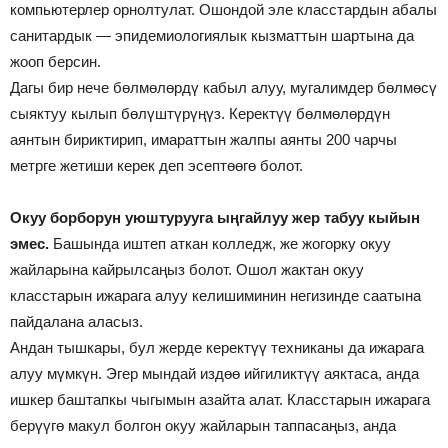
компьютерлер орнолтулат. Ошондой эле класстардын абалы
санитардык — эпидемиологиялык кызматтын шартына да
жооп берсин.
Дагы бир нече бөлмөлөрдү кабыл алуу, мугалимдер бөлмөсү
сыяктуу кылып бөлүштүрүңүз. Керектүү бөлмөлөрдүн
аянтын бириктирип, имараттын жалпы аянты 200 чарчы
метрге жетиши керек деп эсептөөгө болот.
Окуу борборун уюштурууга ыңгайлуу жер табуу кыйын
эмес.
Башында иштеп аткан колледж, же жогорку окуу
жайларына кайрылсаңыз болот. Ошол жактан окуу
класстарын ижарага алуу келишиминин негизинде саатына
пайдалана аласыз.
Андан тышкары, бул жерде керектүү техниканы да ижарага
алуу мүмкүн. Эгер мындай издөө ийгиликтүү аяктаса, анда
ишкер баштапкы чыгымын азайта алат. Класстарын ижарага
берүүгө макул болгон окуу жайларын таппасаңыз, анда