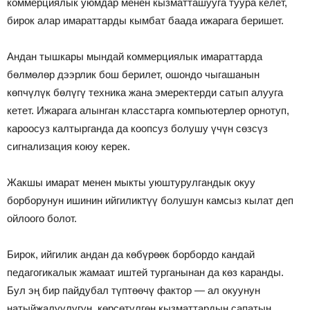
коммерциялык уюмдар менен кызматташууга туура келет,
бирок алар имараттарды кымбат баада ижарага беришет.
Андан тышкары мындай коммерциялык имараттарда
бөлмөлөр дээрлик бош берилет, ошондо чыгашанын
көпчүлүк бөлүгү техника жана эмеректерди сатып алууга
кетет. Ижарага алынган класстарга компьютерлер орнотуп,
кароосуз калтырганда да коопсуз болушу үчүн сөзсүз
сигнализация коюу керек.
Жакшы имарат менен мыкты уюштурулгандык окуу
борборунун ишинин ийгиликтүү болушун камсыз кылат деп
ойлоого болот.
Бирок, ийгилик андан да көбүрөөк борбордо кандай
педагогикалык жамаат иштей турганынан да көз каранды.
Бул эң бир пайдубал түптөөчү фактор — ал окуунун
натыйжалуулугун, көрсөтүлгөн кызматтардын сапатын