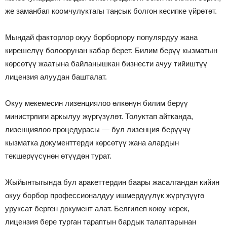
же заманбап коомчулуктагы таңсык болгон кесипке үйрөтөт.
Мындай факторлор окуу борборлору популярдуу жана
кирешелүү болоорунан кабар берет. Билим берүү кызматын
көрсөтүү жаатына байланышкан бизнести ачуу тийиштүү
лицензия алуудан башталат.
Окуу мекемесин лизенциялоо өлкөнүн билим берүү
министрлиги аркылуу жүргүзүлөт. Толуктап айтканда,
лизенциялоо процедурасы — бул лизенция берүүчү
кызматка документтерди көрсөтүү жана алардын
текшерүүсүнөн өтүүдөн турат.
Жыйынтыгында бул аракеттердин баары жасалгандан кийин
окуу борбор профессионалдуу ишмердүүлүк жүргүзүүгө
уруксат берген документ алат. Белгилеп коюу керек,
лицензия бере турган тараптын бардык талаптарынан