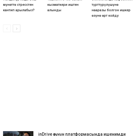
мүнөттө стресстен
кызматкери иштен
түрттүрүлүшүнө
кантип арылабыз?
алынды
нааразы болгон ишкер
өзүнө өрт койду
inDrive өзүнүн платформасында ишенимди