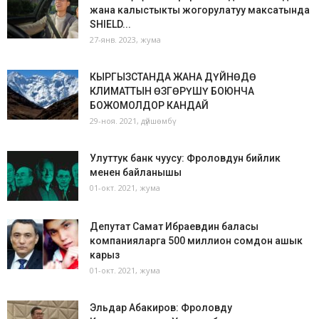
жана калыстыкты жогорулатуу максатында
SHIELD...
27-янв. 2023, жума
КЫРГЫЗСТАНДА ЖАНА ДҮЙНӨДӨ
КЛИМАТТЫН ӨЗГӨРҮШҮ БОЮНЧА
БОЖОМОЛДОР КАНДАЙ
29-ноя. 2021, дүйшөмбү
Улуттук банк чуусу: Фроловдун бийлик
менен байланышы
01-окт. 2021, жума
Депутат Самат Ибраевдин баласы
компанияларга 500 миллион сомдон ашык
карыз
01-окт. 2021, жума
Эльдар Абакиров: Фроловду