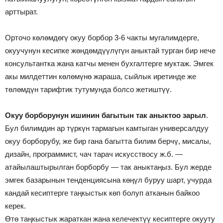
арттырат.
Орточо көлөмдөгү окуу борбор 3-6 чакты мугалимдерге,
окуучунун кесипке жөндөмдүүлүгүн аныктай турган бир нече
консультантка жана катчы менен бухгалтерге муктаж. Эмгек
акы милдеттин көлөмүнө жараша, сыйлык иретинде же
төлөмдүн тарифтик тутумунда болсо жетиштүү.
Окуу борборунун ишинин багытын так аныктоо зарыл
.
Бул билимдин ар түркүн тармагын камтыган универсалдуу
окуу борборубу, же бир гана багытта билим берчү, мисалы,
дизайн, программист, чач тарач искусствосу ж.б. —
атайылаштырылган борборбу — так аныктаңыз. Бул жерде
эмгек базарынын тенденциясына көңүл буруу шарт, учурда
кандай кесиптерге таңкыстык көп болуп атканын байкоо
керек.
Өтө таңкыстык жараткан жана келечектүү кесиптерге окууту