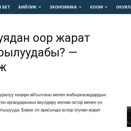
 БЕТ
БИЙЛИК
ЭКОНОМИКА
КООМ
ОКУЯЛ
уядан оор жарат
рылуудабы? —
ж
ууралуу кеңири айтылганы менен жабыркагандардын
ргоо органдарынын өкүлдөрү желим октор менен үн
йтышууда. Бирок эл арасында аскер огунан жарат