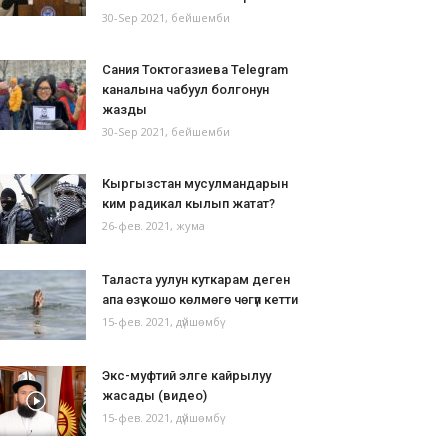
30-Sep 2021, бейшемби
Сания Токтогазиева Telegram
каналына чабуул болгонун
жазды
30-Sep 2021, бейшемби
Кыргызстан мусулмандарын
ким радикал кылып жатат?
26-фев. 2021, жума
Таласта уулун куткарам деген
апа өзү кошо көлмөгө чөгүп кетти
15-фев. 2021, дүйшөмбү
Экс-муфтий элге кайрылуу
жасады (видео)
15-фев. 2021, дүйшөмбү