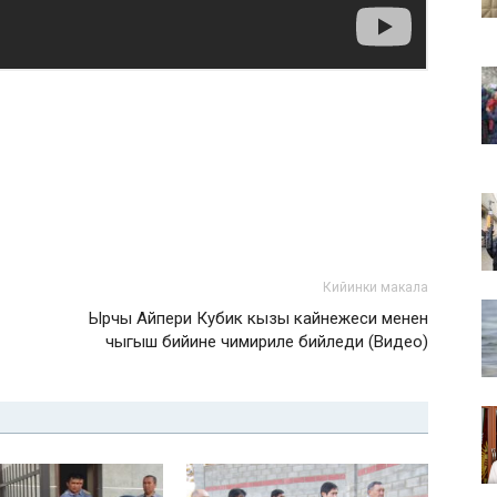
Кийинки макала
Ырчы Айпери Кубик кызы кайнежеси менен
чыгыш бийине чимириле бийледи (Видео)