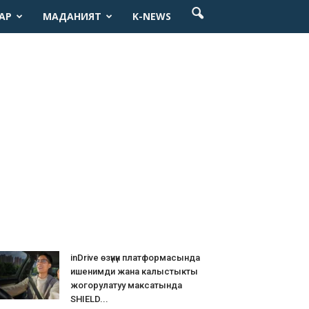
АР
МАДАНИЯТ
K-NEWS
inDrive өзүнүн платформасында
ишенимди жана калыстыкты
жогорулатуу максатында
SHIELD...