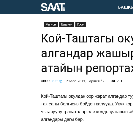
БАШКЫ
Pегион
Бишкек
Коом
Кой-Таштагы ок
алгандар жашы
атайын репорта
Автор
saat.kg
-
28-авг. 2019, шаршемби
291
Кой-Таштагы окуядан оор жарат алгандар т
так саны белгисиз бойдон калууда. Укук ко
чыгаруучу гранаталар эле колдонулганын а
алгандары дагы бар.