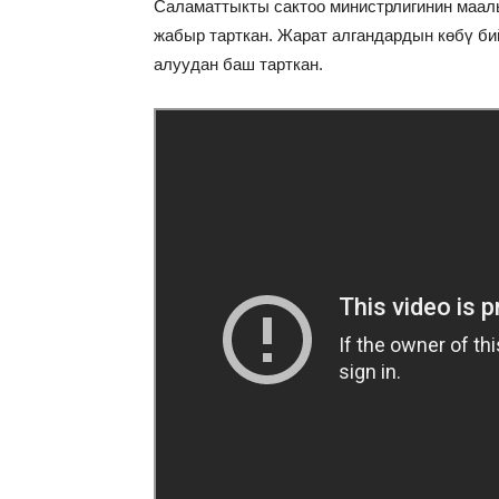
Саламаттыкты сактоо министрлигинин маал
жабыр тарткан. Жарат алгандардын көбү би
алуудан баш тарткан.