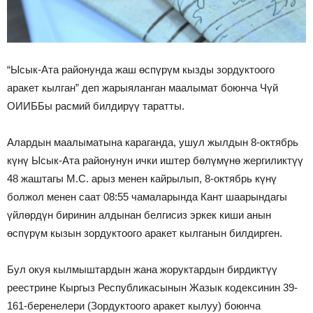
“Ысык-Ата районунда жаш өспүрүм кызды зордуктоого
аракет кылган” деп жарыяланган маалымат боюнча Чүй
ОИИББы расмий билдирүү таратты.
Алардын маалыматына караганда, ушул жылдын 8-октябрь
күнү Ысык-Ата районунун ички иштер бөлүмүнө жергиликтүү
48 жаштагы М.С. арыз менен кайрылып, 8-октябрь күнү
болжол менен саат 08:55 чамаларында Кант шаарындагы
үйлөрдүн биринин алдынан белгисиз эркек киши анын
өспүрүм кызын зордуктоого аракет кылганын билдирген.
Бул окуя кылмыштардын жана жоруктардын бирдиктүү
реестрине Кыргыз Республикасынын Жазык кодексинин 39-
161-беренелери (Зордуктоого аракет кылуу) боюнча