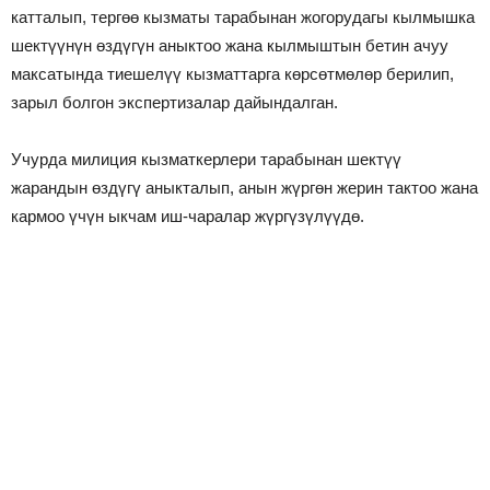
катталып, тергөө кызматы тарабынан жогорудагы кылмышка
шектүүнүн өздүгүн аныктоо жана кылмыштын бетин ачуу
максатында тиешелүү кызматтарга көрсөтмөлөр берилип,
зарыл болгон экспертизалар дайындалган.
Учурда милиция кызматкерлери тарабынан шектүү
жарандын өздүгү аныкталып, анын жүргөн жерин тактоо жана
кармоо үчүн ыкчам иш-чаралар жүргүзүлүүдө.