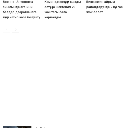
Военно- Антоновка
Кеминде өспүрүм кызды
Бишкектин айрым
айылында ага-ини
өлтүрүүгө шектелип 20
райондорунда 2 күн газ
балдар дааратканага
жаштагы бала
жок болот
түшүп кетип каза болушту
кармалды