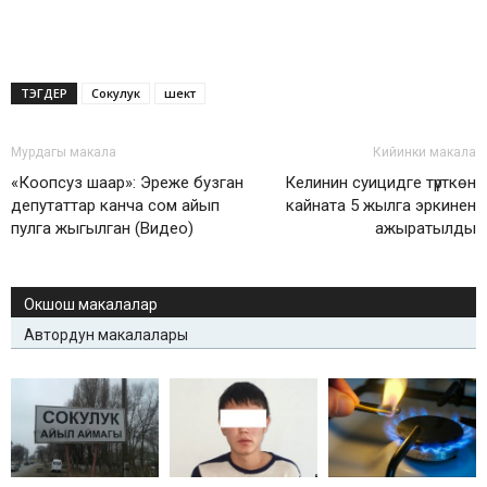
ТЭГДЕР
Сокулук
шектүү
Мурдагы макала
Кийинки макала
«Коопсуз шаар»: Эреже бузган
Келинин суицидге түрткөн
депутаттар канча сом айып
кайната 5 жылга эркинен
пулга жыгылган (Видео)
ажыратылды
Окшош макалалар
Автордун макалалары