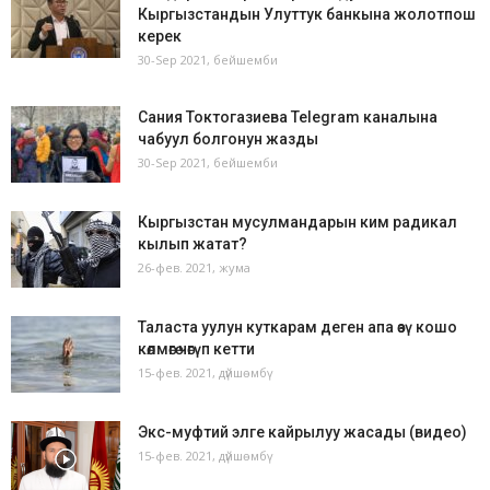
Кыргызстандын Улуттук банкына жолотпош
керек
30-Sep 2021, бейшемби
Сания Токтогазиева Telegram каналына
чабуул болгонун жазды
30-Sep 2021, бейшемби
Кыргызстан мусулмандарын ким радикал
кылып жатат?
26-фев. 2021, жума
Таласта уулун куткарам деген апа өзү кошо
көлмөгө чөгүп кетти
15-фев. 2021, дүйшөмбү
Экс-муфтий элге кайрылуу жасады (видео)
15-фев. 2021, дүйшөмбү