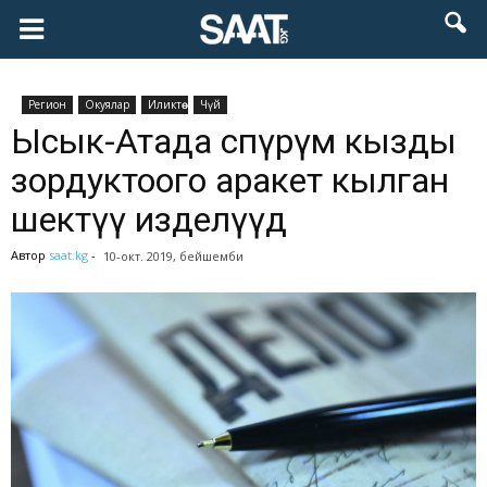
Pегион
Окуялар
Иликтөө
Чүй
Ысык-Атада өспүрүм кызды
зордуктоого аракет кылган
шектүү изделүүдө
Автор
saat.kg
-
10-окт. 2019, бейшемби