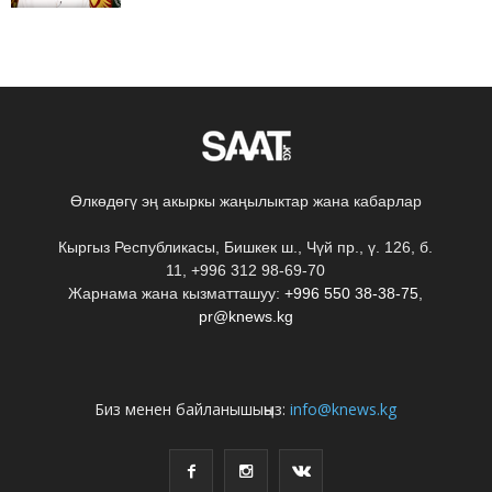
Өлкөдөгү эң акыркы жаңылыктар жана кабарлар
Кыргыз Республикасы, Бишкек ш., Чүй пр., ү. 126, б.
11, +996 312 98-69-70
Жарнама жана кызматташуу:
+996 550 38-38-75
,
pr@knews.kg
Биз менен байланышыңыз:
info@knews.kg