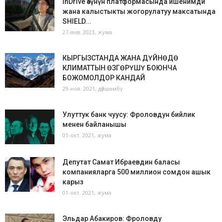
inDrive өзүнүн платформасында ишенимди
жана калыстыкты жогорулатуу максатында
SHIELD...
27-янв. 2023, жума
КЫРГЫЗСТАНДА ЖАНА ДҮЙНӨДӨ
КЛИМАТТЫН ӨЗГӨРҮШҮ БОЮНЧА
БОЖОМОЛДОР КАНДАЙ
29-ноя. 2021, дүйшөмбү
Улуттук банк чуусу: Фроловдун бийлик
менен байланышы
01-окт. 2021, жума
Депутат Самат Ибраевдин баласы
компанияларга 500 миллион сомдон ашык
карыз
01-окт. 2021, жума
Эльдар Абакиров: Фроловду