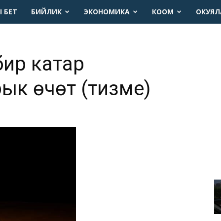
 БЕТ
БИЙЛИК
ЭКОНОМИКА
КООМ
ОКУЯЛ
бир катар
ык өчөт (тизме)