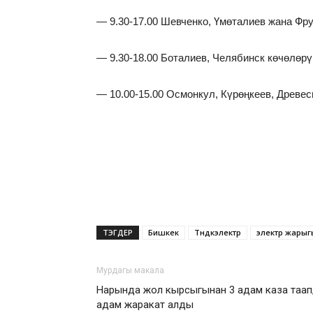
— 9.30-17.00 Шевченко, Үмөталиев жана Фру
— 9.30-18.00 Боталиев, Челябинск көчөлөрү 
— 10.00-15.00 Осмонкул, Күрөңкеев, Древес
ТЭГДЕР
Бишкек
Түндүкэлектр
электр жарыг
Мурдагы макала
Нарында жол кырсыгынан 3 адам каза таап,
адам жаракат алды