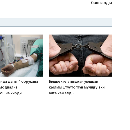
башталды
нда дагы 4 оорукана
Бишкекте атышкан уюшкан
модиализ
кылмыштуу топтун мүчөлөрү эки
сына кирди
айга камалды