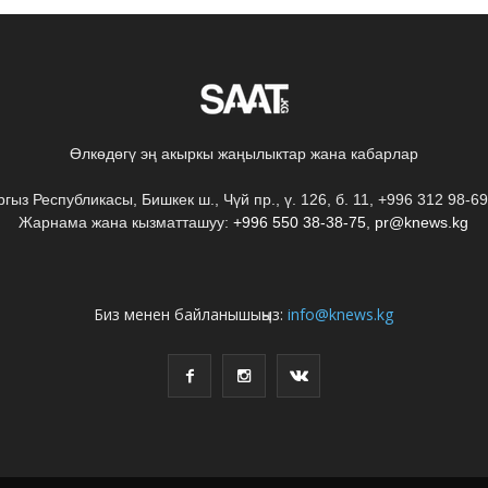
Өлкөдөгү эң акыркы жаңылыктар жана кабарлар
гыз Республикасы, Бишкек ш., Чүй пр., ү. 126, б. 11, +996 312 98-6
Жарнама жана кызматташуу:
+996 550 38-38-75
,
pr@knews.kg
Биз менен байланышыңыз:
info@knews.kg