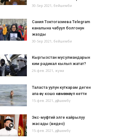
30-Sep 2021, бейшемби
Сания Токтогазиева Telegram
каналына чабуул болгонун
жазды
30-Sep 2021, бейшемби
Кыргызстан мусулмандарын
ким радикал кылып жатат?
26-фев. 2021, жума
Таласта уулун куткарам деген
апа өзү кошо көлмөгө чөгүп кетти
15-фев. 2021, дүйшөмбү
Экс-муфтий элге кайрылуу
жасады (видео)
15-фев. 2021, дүйшөмбү