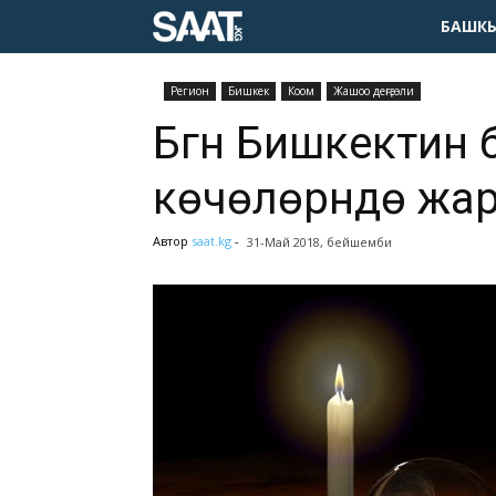
БАШКЫ
Pегион
Бишкек
Коом
Жашоо деңгээли
Бүгүн Бишкектин 
көчөлөрүндө жар
Автор
saat.kg
-
31-Май 2018, бейшемби