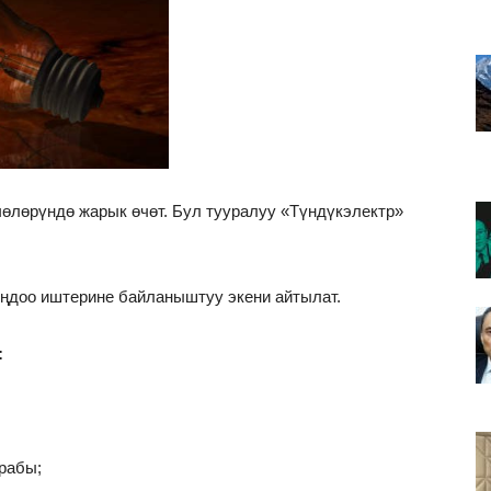
чөлөрүндө жарык өчөт. Бул тууралуу «Түндүкэлектр»
оңдоо иштерине байланыштуу экени айтылат.
:
арабы;