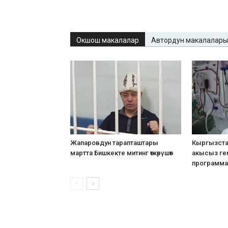
Окшош макалалар
Автордун макалалары
Жапаровдун тарапташтары
Кыргызста
мартта Бишкекте митинг өткөрүшөт
акысыз ге
программа