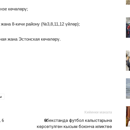
нзе көчөлөрү;
жана 8-кичи району (№3,8,11,12 үйлөр);
ная жана Эстонская көчөлөрү.
ы
Кийинки макала
 6
Өзбекстанда футбол калыстарына
көрсөтүлгөн кысым боюнча иликтөө