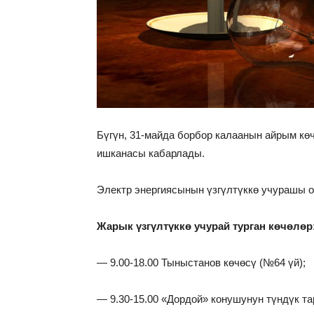
Бүгүн, 31-майда борбор калаанын айрым кө
ишканасы кабарлады.
Электр энергиясынын үзгүлтүккө учурашы 
Жарык үзгүлтүккө учурай турган көчөлөр
— 9.00-18.00 Тыныстанов көчөсү (№64 үй);
— 9.30-15.00 «Дордой» конушунун түндүк т