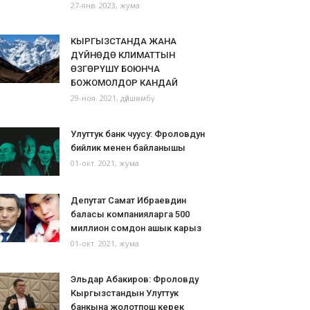
27-янв. 2023, жума
КЫРГЫЗСТАНДА ЖАНА
ДҮЙНӨДӨ КЛИМАТТЫН
ӨЗГӨРҮШҮ БОЮНЧА
БОЖОМОЛДОР КАНДАЙ
29-ноя. 2021, дүйшөмбү
Улуттук банк чуусу: Фроловдун
бийлик менен байланышы
01-окт. 2021, жума
Депутат Самат Ибраевдин
баласы компанияларга 500
миллион сомдон ашык карыз
01-окт. 2021, жума
Эльдар Абакиров: Фроловду
Кыргызстандын Улуттук
банкына жолотпош керек