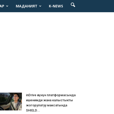
АР
МАДАНИЯТ
K-NEWS
inDrive өзүнүн платформасында
ишенимди жана калыстыкты
жогорулатуу максатында
SHIELD...