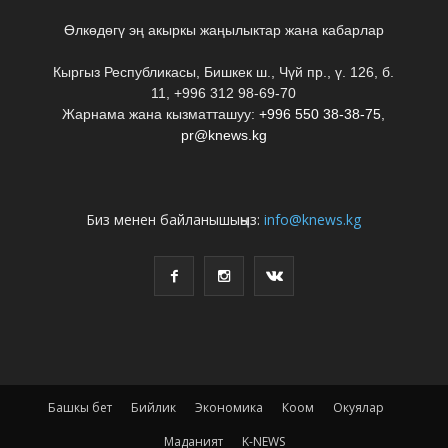
Өлкөдөгү эң акыркы жаңылыктар жана кабарлар
Кыргыз Республикасы, Бишкек ш., Чүй пр., ү. 126, б.
11, +996 312 98-69-70
Жарнама жана кызматташуу:
+996 550 38-38-75
,
pr@knews.kg
Биз менен байланышыңыз:
info@knews.kg
Башкы бет
Бийлик
Экономика
Коом
Окуялар
Маданият
K-NEWS