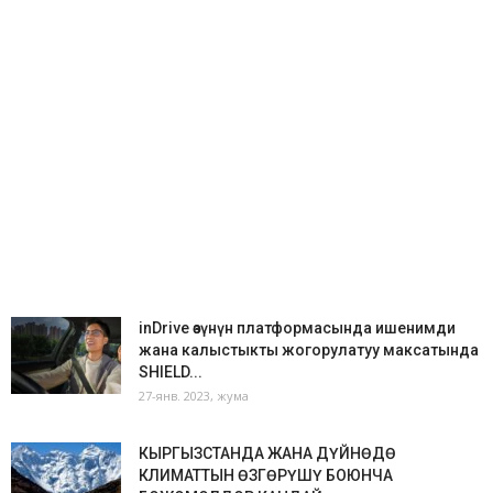
inDrive өзүнүн платформасында ишенимди
жана калыстыкты жогорулатуу максатында
SHIELD...
27-янв. 2023, жума
КЫРГЫЗСТАНДА ЖАНА ДҮЙНӨДӨ
КЛИМАТТЫН ӨЗГӨРҮШҮ БОЮНЧА