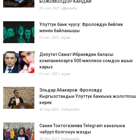
БОЖОМОЛДОР КАНДАЙ
29-ноя. 2021, дүйшөмбү
Улуттук банк чуусу: Фроловдун бийлик
менен байланышы
01-окт. 2021, жума
Депутат Самат Ибраевдин баласы
компанияларга 500 миллион сомдон ашык
карыз
01-окт. 2021, жума
Эльдар Абакиров: Фроловду
Кыргызстандын Улуттук банкына жолотпош
керек
30-Sep 2021, бейшемби
Сания Токтогазиева Telegram каналына
чабуул болгонун жазды
30-Sep 2021, бейшемби