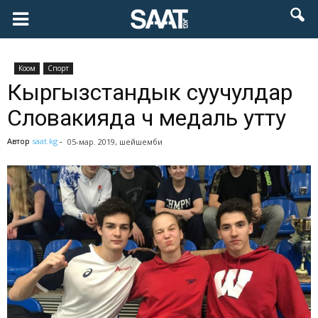
Коом
Спорт
Кыргызстандык суучулдар
Словакияда үч медаль утту
Автор
saat.kg
-
05-мар. 2019, шейшемби