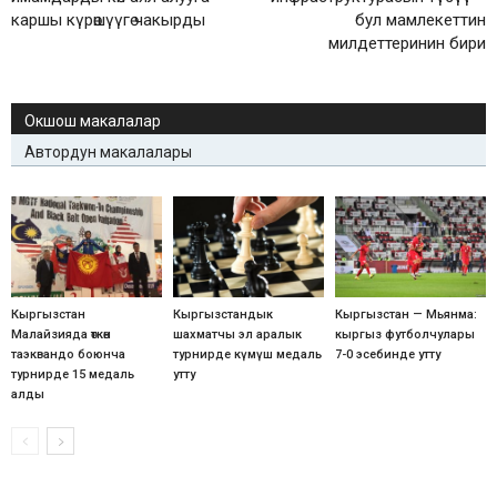
каршы күрөшүүгө чакырды
бул мамлекеттин
милдеттеринин бири
Окшош макалалар
Автордун макалалары
Кыргызстан
Кыргызстандык
Кыргызстан — Мьянма:
Малайзияда өткөн
шахматчы эл аралык
кыргыз футболчулары
таэквандо боюнча
турнирде күмүш медаль
7-0 эсебинде утту
турнирде 15 медаль
утту
алды