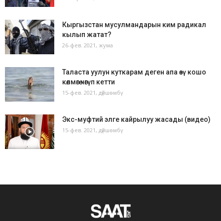
Кыргызстан мусулмандарын ким радикал
кылып жатат?
26-фев. 2021, жума
Таласта уулун куткарам деген апа өзү кошо
көлмөгө чөгүп кетти
15-фев. 2021, дүйшөмбү
Экс-муфтий элге кайрылуу жасады (видео)
15-фев. 2021, дүйшөмбү