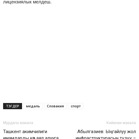
лицензиялык мелдеш.
ТЭГДЕР
медаль
Словакия
спорт
Мурдагы макала
Кийинки макала
Ташкент акимчилиги
Абылгазиев: Ыңгайлуу жол
имамдарды көп аял алууга
инфраструктурасын түзүү –