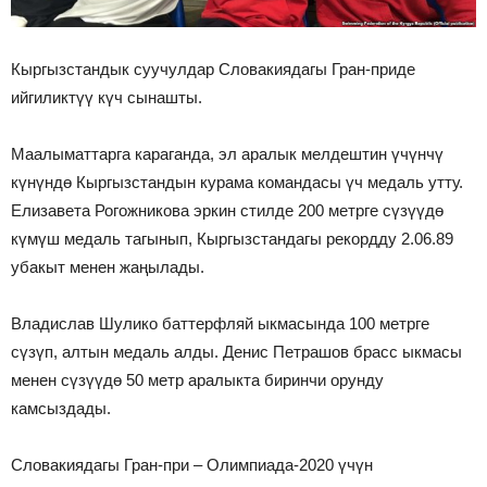
Кыргызстандык суучулдар Словакиядагы Гран-приде
ийгиликтүү күч сынашты.
Маалыматтарга караганда, эл аралык мелдештин үчүнчү
күнүндө Кыргызстандын курама командасы үч медаль утту.
Елизавета Рогожникова эркин стилде 200 метрге сүзүүдө
күмүш медаль тагынып, Кыргызстандагы рекордду 2.06.89
убакыт менен жаңылады.
Владислав Шулико баттерфляй ыкмасында 100 метрге
сүзүп, алтын медаль алды. Денис Петрашов брасс ыкмасы
менен сүзүүдө 50 метр аралыкта биринчи орунду
камсыздады.
Словакиядагы Гран-при – Олимпиада-2020 үчүн