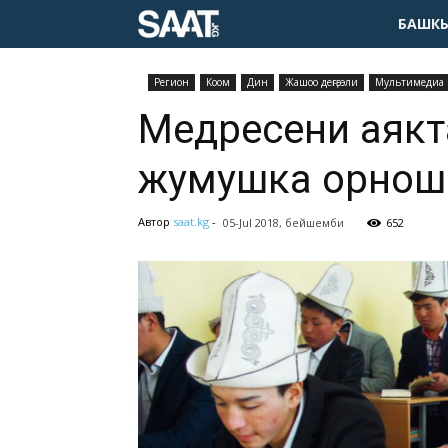
БАШКЫ
Pегион
Коом
Дин
Жашоо деңгээли
Мультимедиа
Медресени аякт
жумушка орнош
Автор
saat.kg
-
05-Jul 2018, бейшемби
652