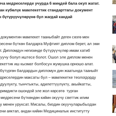
ча медреселерде учурда 6 миңдей бала окуп жатат.
ан күбөлүк мамлекеттик стандарттагы документ
н бүтүрүүчүлөрүнө бул жагдай кандай
документин мамлекет тааныбайт деген сөзгө мен
ресени бүткөн балдарга Муфтият диплом берет, ал эми
. Дипломдун негизинде бүтүрүүчүлөр имам хатиб
туучу болуп иштесе болот. Ошол эле диплом менен
екеттик иш кызмат болбосун жумушка орношо алат.
бүтүргөн балдардын дипломун дин жаатында тааныйт
дреселердин максаты бул – мамлекетке теологдорду
дуулукту, тынчтыкты, адилеттүүлүктү, акыйкатты,
иримдикти ошондой эле жол көрсөтө турган
 медресени бүткөндөн кийин окуучу светтик илим
угу менен уруксат. Мисалы, биздин окуучуларыбыздан
ни аяктап, андан кийин Медициналык институтту