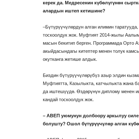
керек да. Медресенин күбөлүгүнөн сыртк
алардын иштеп кетишине?
–Бүтүрүүчүлөрдүн алган илимин таратууда, 
тоскоолдук жок. Муфтият 2014-жылы Аалымд
масын бекитип берген. Программада Орто 
акыйдасындагы китептер менен толук камсы
окутканга жетише алдык.
Биздин бүтүрүүчүлөрүбүз азыр элдин кызма
Муфтиятта, Казылыкта, катчылыкта жана б
да иштешүүдө. Өздөрүнүн диплому менен и
кандай тоскоолдук жок.
– АВЕП уюмунун долбоору аркылуу силер
болушту? Ошол бүтүрүүчүлөр алган күб