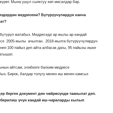
 жүрөт. Мына ушул сыяктуу көп мисалдар бар.
сиздердин медресени? Бүтүрүүчүлөрдүн канча
ат?
 бүтүрүп жатабыз. Медреседе ар жылы ар кандай
ресе 2005-жылы ачылган. 2018-жылга бүтүрүүчүлөрдүн
нен 100 пайыз деп айта албасак дагы, 95 пайызы ишке
атышат.
Чынын айтсам, элибизге балким медресе
быз. Бирок, балдар толугу менен иш менен камсыз
дер берген документ дин чөйрөсүндө таанылат деп.
нтберилиш үчүн кандай иш-чараларды кылып