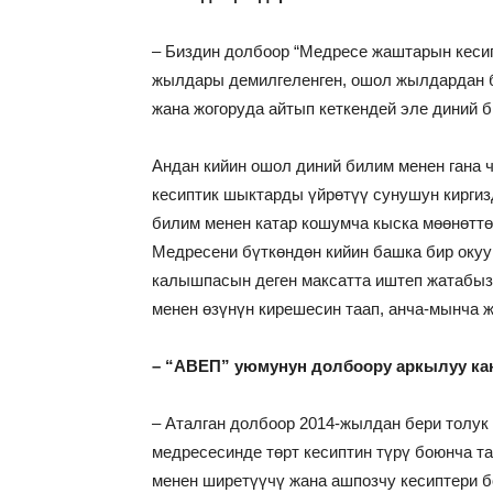
– Биздин долбоор “Медресе жаштарын кесипт
жылдары демилгеленген, ошол жылдардан б
жана жогоруда айтып кеткендей эле диний 
Андан кийин ошол диний билим менен гана 
кесиптик шыктарды үйрөтүү сунушун кирги
билим менен катар кошумча кыска мөөнөттө
Медресени бүткөндөн кийин башка бир окуу
калышпасын деген максатта иштеп жатабыз
менен өзүнүн кирешесин таап, анча-мынча 
– “АВЕП” уюмунун долбоору аркылуу кан
– Аталган долбоор 2014-жылдан бери толук
медресесинде төрт кесиптин түрү боюнча та
менен ширетүүчү жана ашпозчу кесиптери б