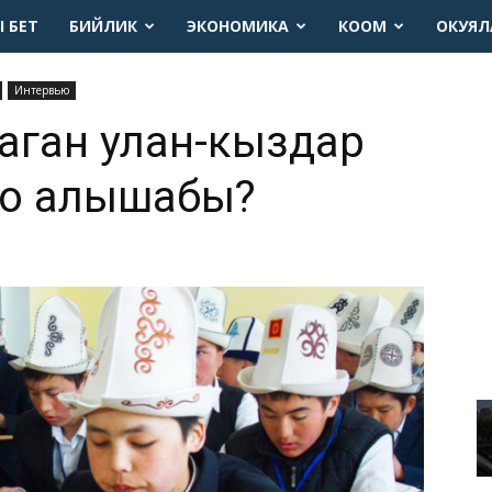
 БЕТ
БИЙЛИК
ЭКОНОМИКА
КООМ
ОКУЯЛ
Интервью
аган улан-кыздар
о алышабы?