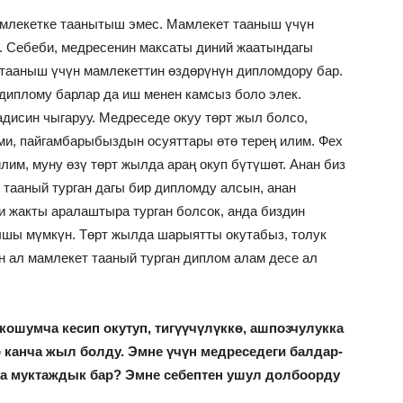
амлекетке таанытыш эмес. Мамлекет тааныш үчүн
к. Себеби, медресенин максаты диний жаатындагы
 тааныш үчүн мамлекеттин өздөрүнүн дипломдору бар.
диплому барлар да иш менен камсыз боло элек.
дисин чыгаруу. Медреседе окуу төрт жыл болсо,
ми, пайгамбарыбыздын осуяттары өтө терең илим. Фех
лим, муну өзү төрт жылда араң окуп бүтүшөт. Анан биз
 тааный турган дагы бир дипломду алсын, анан
и жакты аралаштыра турган болсок, анда биздин
ышы мүмкүн. Төрт жылда шарыятты окутабыз, толук
н ал мамлекет тааный турган диплом алам десе ал
кошумча кесип окутуп, тигүүчүлүккө, ашпозчулукка
 канча жыл болду. Эмне үчүн медреседеги
балдар-
 муктаждык бар? Эмне себептен ушул долбоорду