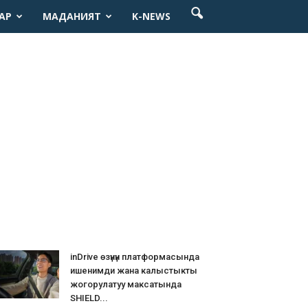
АР
МАДАНИЯТ
K-NEWS
inDrive өзүнүн платформасында
ишенимди жана калыстыкты
жогорулатуу максатында
SHIELD...