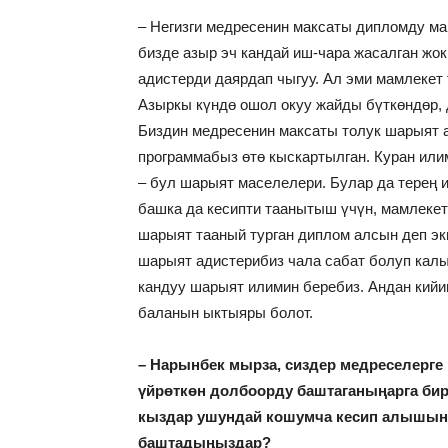
– Негизги медресенин максаты дипломду м
бизде азыр эч кандай иш-чара жасалган жо
адистерди даярдап чыгуу. Ал эми мамлекет
Азыркы күндө ошол окуу жайды бүткөндөр, 
Биздин медресенин максаты толук шарыят а
программабыз өтө кыскартылган. Куран или
– бул шарыят маселелери. Булар да терең и
башка да кесипти таанытыш үчүн, мамлекет
шарыят тааный турган диплом алсын деп эк
шарыят адистерибиз чала сабат болуп кал
кандуу шарыят илимин беребиз. Андан кийи
баланын ыктыяры болот.
– Нарынбек мырза, сиздер медреселерге 
үйрөткөн долбоорду баштаганыңарга бир
кыздар ушундай кошумча кесип алышына
баштадыңыздар?