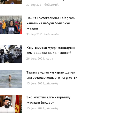
30-Sep 2021, бейшемби
Сания Токтогазиева Telegram
каналына чабуул болгонун
жазды
30-Sep 2021, бейшемби
Кыргызстан мусулмандарын
ким радикал кылып жатат?
26-фев. 2021, жума
Таласта уулун куткарам деген
апа өзү кошо көлмөгө чөгүп кетти
15-фев. 2021, дүйшөмбү
Экс-муфтий элге кайрылуу
жасады (видео)
15-фев. 2021, дүйшөмбү