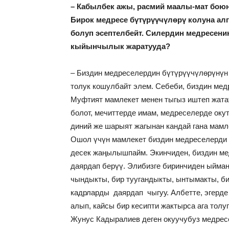
– Кабылбек ажы, расмий маалы-мат боюн
Бирок медресе бүтүрүүчүлөрү колуна алг
болуп эсептелбейт. Силердин медресени
кыйынчылык жаратууда?
– Биздин медреселердин бүтүрүүчүлөрүнүн 
толук кошулбайт элем. Себеби, биздин мед
Муфтият мамлекет менен тыгыз иштеп жатат
болот, мечиттерде имам, медреселерде оку
диний же шарыят жагынан кандай гана мамл
Ошол үчүн мамлекет биздин медреселерди 
десек жаңылышпайм. Экинчиден, биздин ме
даярдап берүү. Элибизге биринчиден ыйман
чындыкты, бир туугандыкты, ынтымакты, б
кадрларды даярдап чыгуу. Албетте, эгерде
алып, кайсы бир кесипти жактырса ага тол
Жунус Кадыралиев деген окуучубуз медресе