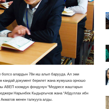
 болсо алардын 78и иш алып барууда. Ал эми
ө кандай документ берилет жана жумушка орношо
ны АВЕП коомдук фондунун “Медресе жаштарын
енеджери Нарынбек Кыдыргычов жана “Абдуллах ибн
Акматов менен талкууга алды.