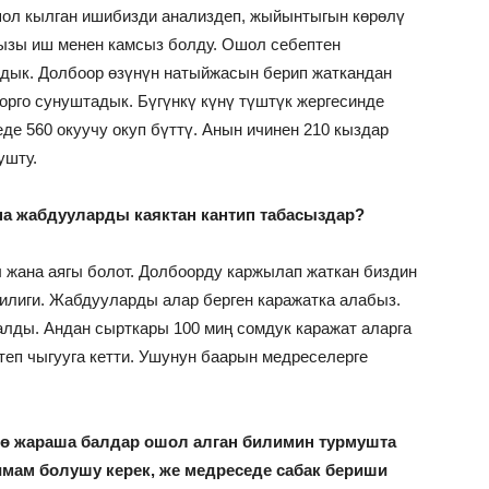
шол кылган ишибизди анализдеп, жыйынтыгын көрөлү
йызы иш менен камсыз болду. Ошол себептен
дык. Долбоор өзүнүн натыйжасын берип жаткандан
орго сунуштадык. Бүгүнкү күнү түштүк жергесинде
е 560 окуучу окуп бүттү. Анын ичинен 210 кыздар
ушту.
а жабдууларды каяктан кантип табасыздар?
 жана аягы болот. Долбоорду каржылап жаткан биздин
лиги. Жабдууларды алар берген каражатка алабыз.
алды. Андан сырткары 100 миң сомдук каражат аларга
еп чыгууга кетти. Ушунун баарын медреселерге
ө жараша балдар ошол алган билимин турмушта
имам болушу керек, же медреседе сабак бериши