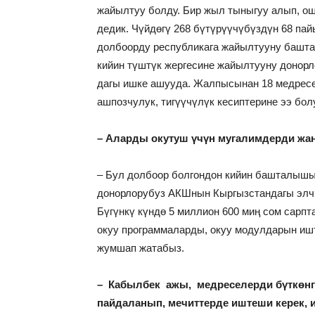
жайылтуу болду. Бир жыл тыныгуу алып, о
дедик. Чүйдөгү 268 бүтүрүүчүбүздүн 68 па
долбоорду республикага жайылтууну башта
кийин түштүк жергесине жайылтууну донорл
дагы ишке ашууда. Жалпысынан 18 медресед
ашпозчулук, тигүүчүлүк кесиптерине ээ бол
– Аларды окутуш үчүн мугалимдерди жан
– Бул долбоор болгондон кийин башталышы
донорлорубуз АКШнын Кыргызстандагы элчи
Бүгүнкү күндө 5 миллион 600 миң сом сарпт
окуу программаларды, окуу модулдарын ишт
жумшап жатабыз.
– Кабылбек ажы, медреселерди бүткөнг
пайдаланып, мечиттерде иштеши керек, 