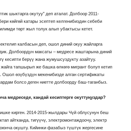
ик шыктарга окутуу” деп аталат. Долбоор 2011-
ери көйгөй катары эсептеп келгенибиздин себеби
билимди төрт жыл толук алып убактысы кетет.
чектелип калбасын деп, ошол диний окуу жайларга
здик. Долбоордун максаты – медресе жаштарына диний
гү кесипти берүү жана жумушсуздукту азайтуу.
 жайга тапшырып же башка өлкөгө мигрант болуп кетип
. Ошол өзүбүздүн мекенибизде алган сертификаты
жардам болсо деген ниетте долбоорду баш-таганбыз.
ча медреседе, кандай кесиптерге окуттуңуздар?
 ишке кирген. 2014-2015-жылдары Чүй облусунун беш
ктап айтканда, тигүүчү, электромонтаждоочу, электр
оюнча окушту. Кийинки фазабыз түштүк жергесине