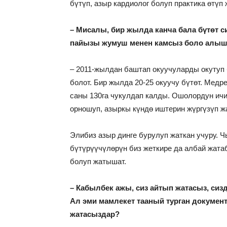
бүтүп, азыр кардиолог болуп практика өтүп
– Мисалы, бир жылда канча бала бүтөт 
пайызы жумуш менен камсыз боло алыш
– 2011-жылдан баштап окуучуларды окутуп
болот. Бир жылда 20-25 окуучу бүтөт. Мед
саны 130га чукулдап калды. Ошолордун ичи
орношуп, азыркы күндө иштерин жүргүзүп ж
Элибиз азыр динге бурулуп жаткан учуру. 
бүтүрүүчүлөрүн биз жеткире да албай жата
болуп жатышат.
– Кабылбек ажы, сиз айтып жатасыз, сиз
Ал эми мамлекет тааный турган докуме
жатасыздар?