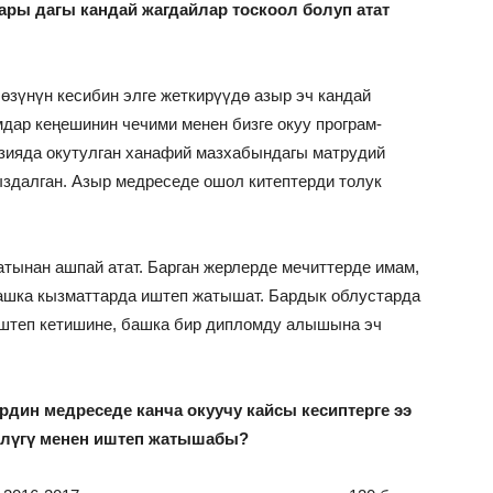
ары дагы кандай жагдайлар тоскоол болуп атат
өзүнүн кесибин элге жеткирүүдө азыр эч кандай
ар кеңешинин чечими менен бизге окуу програм-
Азияда окутулган ханафий мазхабындагы матрудий
здалган. Азыр медреседе ошол китептерди толук
тынан ашпай атат. Барган жерлерде мечиттерде имам,
ашка кызматтарда иштеп жатышат. Бардык облустарда
штеп кетишине, башка бир дипломду алышына эч
дин медреседе канча окуучу кайсы кесиптерге ээ
өлүгү менен иштеп жатышабы?