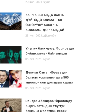
27-янв. 2023, жума
КЫРГЫЗСТАНДА ЖАНА
ДҮЙНӨДӨ КЛИМАТТЫН
ӨЗГӨРҮШҮ БОЮНЧА
БОЖОМОЛДОР КАНДАЙ
29-ноя. 2021, дүйшөмбү
Улуттук банк чуусу: Фроловдун
бийлик менен байланышы
01-окт. 2021, жума
Депутат Самат Ибраевдин
баласы компанияларга 500
миллион сомдон ашык карыз
01-окт. 2021, жума
Эльдар Абакиров: Фроловду
Кыргызстандын Улуттук
банкына жолотпош керек