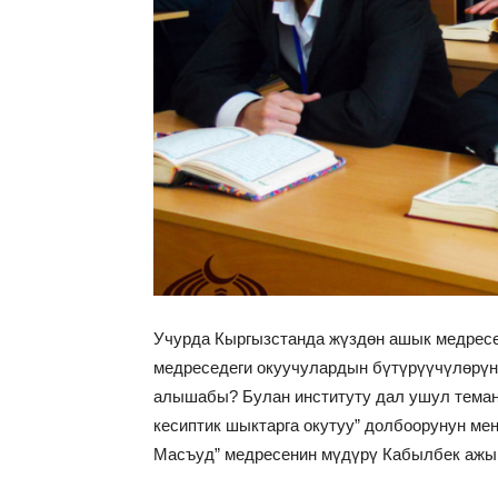
Учурда Кыргызстанда жүздөн ашык медресе
медреседеги окуучулардын бүтүрүүчүлөрүн
алышабы? Булан институту дал ушул тема
кесиптик шыктарга окутуу” долбоорунун м
Масъуд” медресенин мүдүрү Кабылбек ажы 