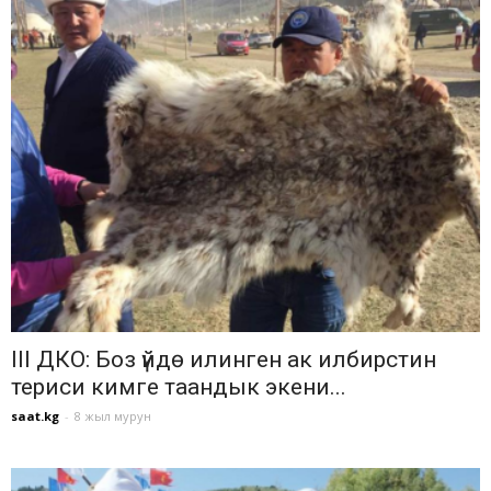
III ДКО: Боз үйдө илинген ак илбирстин
териси кимге таандык экени...
saat.kg
-
8 жыл мурун