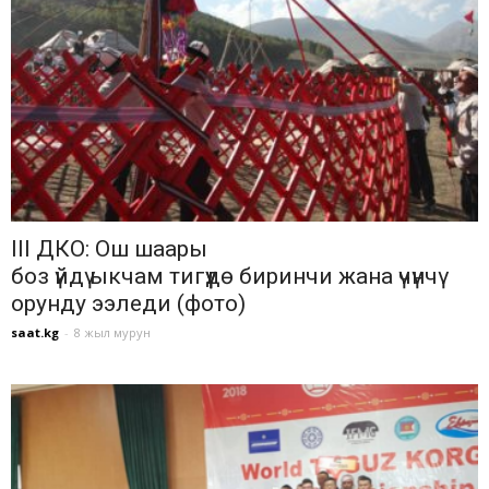
III ДКО: Ош шаары
боз үйдү ыкчам тигүүдө биринчи жана үчүнчү
орунду ээледи (фото)
saat.kg
-
8 жыл мурун