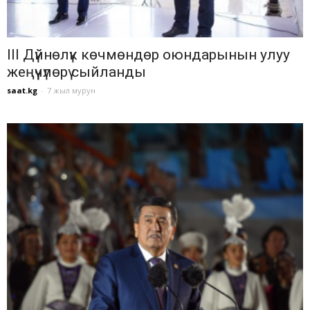
III Дүйнөлүк көчмөндөр оюндарынын улуу
жеңүүчүлөрү сыйланды
saat.kg
-
7 жыл мурун