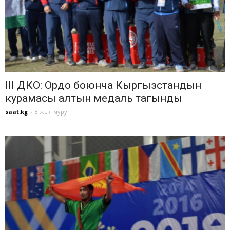
III ДКО: Ордо боюнча Кыргызстандын
курамасы алтын медаль тагынды
saat.kg
-
8 жыл мурун