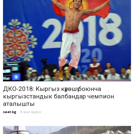
ДКО-2018: Кыргыз күрөшү боюнча
кыргызстандык балбандар чемпион
аталышты
saat.kg
-
8 жыл мурун