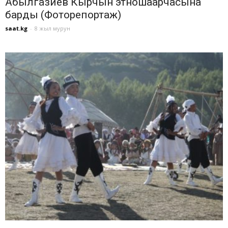
Абылгазиев Кырчын этношаарчасына
барды (Фоторепортаж)
saat.kg
-
8 жыл мурун