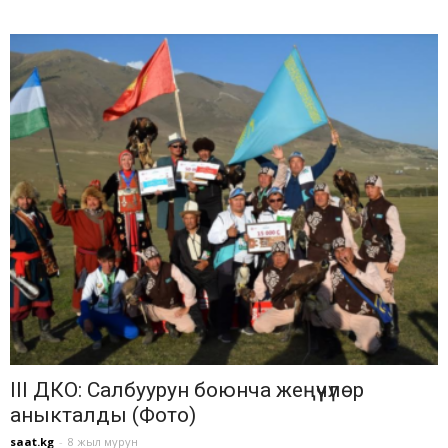
III ДКО: Салбуурун боюнча жеңүүчүлөр
аныкталды (Фото)
saat.kg
-
8 жыл мурун