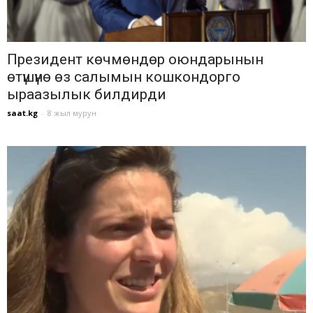
Президент көчмөндөр оюндарынын
өтүшүнө өз салымын кошкондорго
ыраазылык билдирди
saat.kg
-
8 жыл мурун