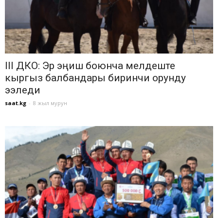
III ДКО: Эр эңиш боюнча мелдеште
кыргыз балбандары биринчи орунду
ээледи
saat.kg
-
8 жыл мурун