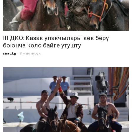
III ДКО: Казак улакчылары көк бөрү
боюнча коло байге утушту
saat.kg
-
8 жыл мурун