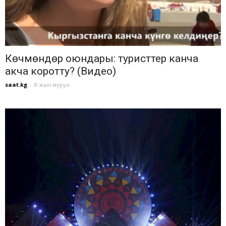
Көчмөндөр оюндары: туристтер канча
акча коротту? (Видео)
saat.kg
-
8 жыл мурун