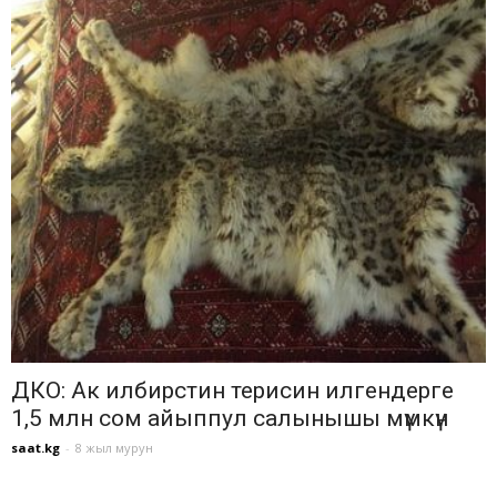
ДКО: Ак илбирстин терисин илгендерге
1,5 млн сом айыппул салынышы мүмкүн
saat.kg
-
8 жыл мурун