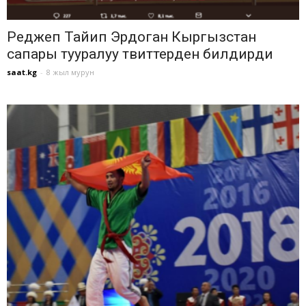
Реджеп Тайип Эрдоган Кыргызстан
сапары тууралуу твиттерден билдирди
saat.kg
-
8 жыл мурун