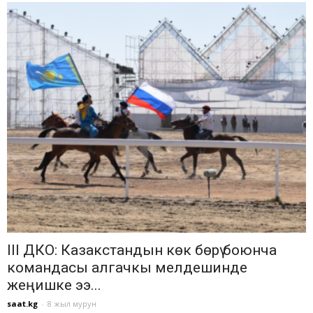
III ДКО: Казакстандын көк бөрү боюнча
командасы алгачкы мелдешинде
жеңишке ээ...
saat.kg
-
8 жыл мурун