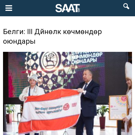
Белги: III Дүйнөлүк көчмөндөр
оюндары