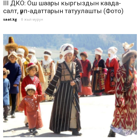
III ДКО: Ош шаары кыргыздын каада-
салт, үрп-адаттарын татуулашты (Фото)
saat.kg
-
8 жыл мурун