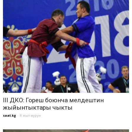
III ДКО: Гореш боюнча мелдештин
жыйынтыктары чыкты
saat.kg
-
8 жыл мурун