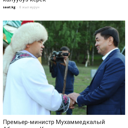
saat.kg
-
8 жыл мурун
Премьер-министр Мухаммедкалый