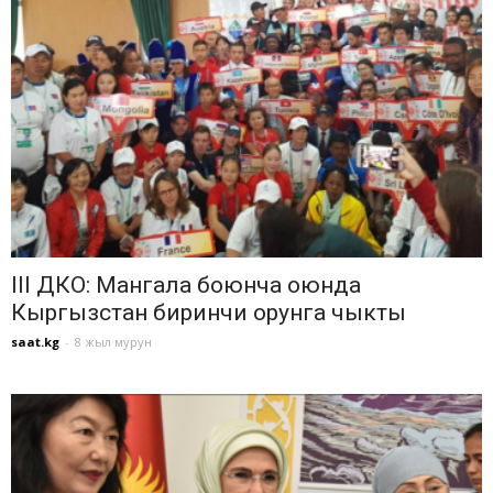
III ДКО: Мангала боюнча оюнда
Кыргызстан биринчи орунга чыкты
saat.kg
-
8 жыл мурун