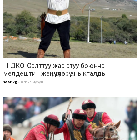
III ДКО: Салттуу жаа атуу боюнча
мелдештин жеӊүүчүлөрү аныкталды
saat.kg
-
8 жыл мурун