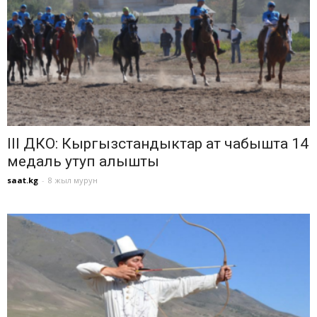
III ДКО: Кыргызстандыктар ат чабышта 14
медаль утуп алышты
saat.kg
-
8 жыл мурун