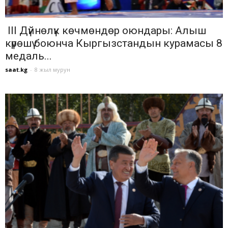
III Дүйнөлүк көчмөндөр оюндары: Алыш
күрөшү боюнча Кыргызстандын курамасы 8
медаль...
saat.kg
-
8 жыл мурун