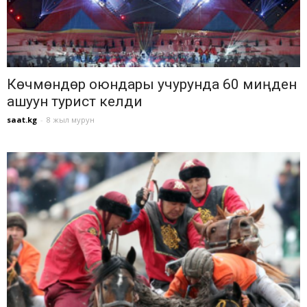
Көчмөндөр оюндары учурунда 60 миңден
ашуун турист келди
saat.kg
-
8 жыл мурун