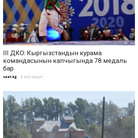
III ДКО: Кыргызстандын курама
командасынын капчыгында 78 медаль
бар
saat.kg
-
8 жыл мурун