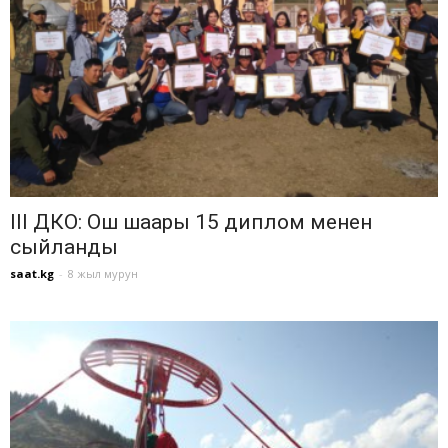
III ДКО: Ош шаары 15 диплом менен
сыйланды
saat.kg
-
8 жыл мурун