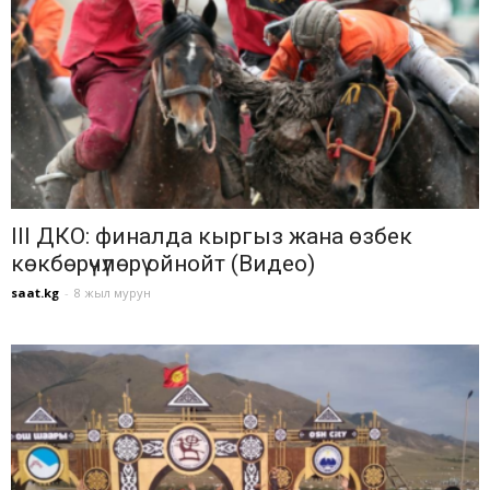
III ДКО: финалда кыргыз жана өзбек
көкбөрүчүлөрү ойнойт (Видео)
saat.kg
-
8 жыл мурун