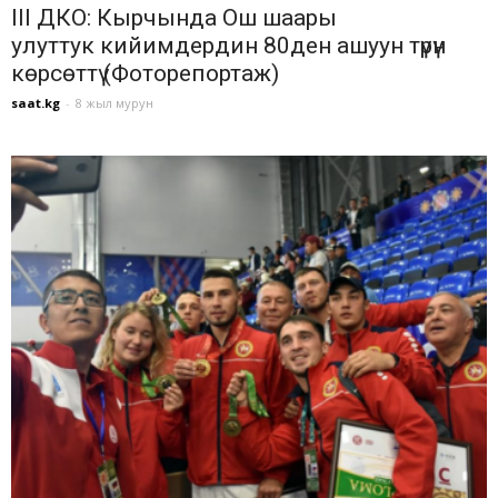
III ДКО: Кырчында Ош шаары
улуттук кийимдердин 80ден ашуун түрүн
көрсөттү (Фоторепортаж)
saat.kg
-
8 жыл мурун