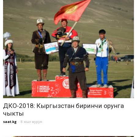
ДКО-2018: Кыргызстан биринчи орунга
чыкты
saat.kg
-
8 жыл мурун