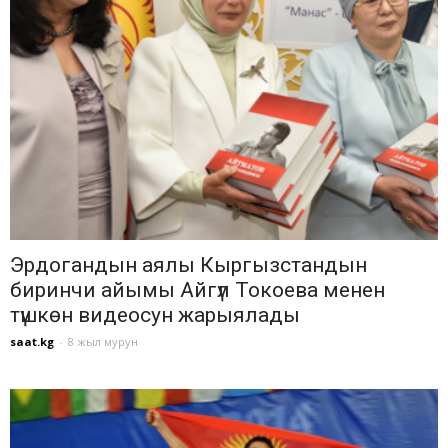
Эрдогандын аялы Кыргызстандын
биринчи айымы Айгүл Токоева менен
түшкөн видеосун жарыялады
saat.kg
-
8 жыл мурун