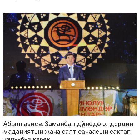
Абылгазиев: Заманбап дүйнөдө элдердин
маданиятын жана салт-санаасын сактап
калуубуз керек