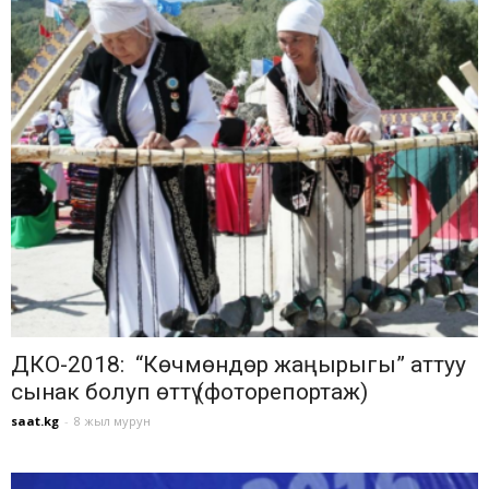
ДКО-2018: “Көчмөндөр жаңырыгы” аттуу
сынак болуп өттү (фоторепортаж)
saat.kg
-
8 жыл мурун