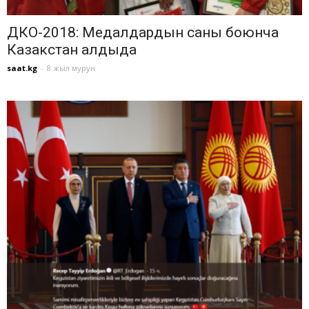
ДКО-2018: Медалдардын саны боюнча
Казакстан алдыда
saat.kg
-
8 жыл мурун